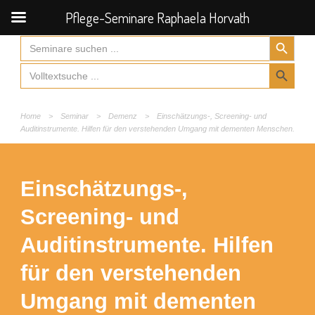
Pflege-Seminare Raphaela Horvath
Search Button
Search
for:
Search Button
Search
for:
Home
>
Seminar
>
Demenz
>
Einschätzungs-, Screening- und
Auditinstrumente. Hilfen für den verstehenden Umgang mit dementen Menschen.
Einschätzungs-,
Screening- und
Auditinstrumente. Hilfen
für den verstehenden
Umgang mit dementen