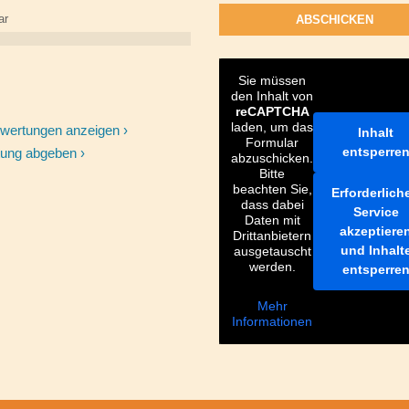
ar
Sie müssen
den Inhalt von
reCAPTCHA
laden, um das
ewertungen anzeigen ›
Inhalt
Formular
entsperre
ung abgeben ›
abzuschicken.
Bitte
beachten Sie,
Erforderlich
dass dabei
Service
Daten mit
akzeptiere
Drittanbietern
und Inhalt
ausgetauscht
werden.
entsperre
Mehr
Informationen