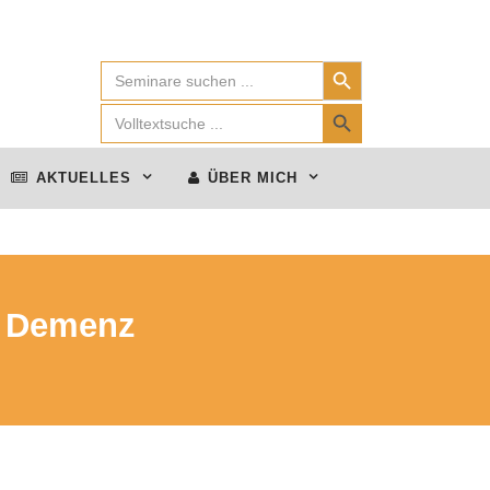
Search Button
Search
for:
Search Button
Search
for:
AKTUELLES
ÜBER MICH
e Demenz