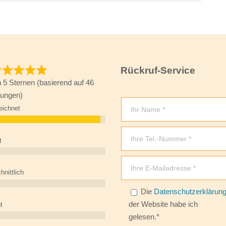
Rückruf-Service
n 5 Sternen (basierend auf 46
ungen)
eichnet
t
hnittlich
Bitte lasse dieses Feld leer.
Die
Datenschutzerklärun
der Website habe ich
t
gelesen.*