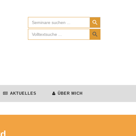
Search Button
Search
for:
Search Button
Search
for:
AKTUELLES
ÜBER MICH
rd