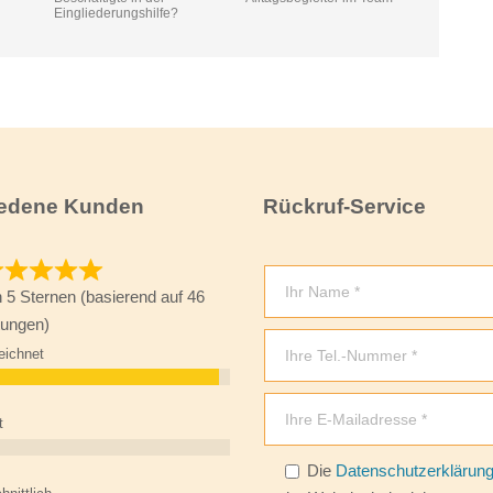
Eingliederungshilfe?
iedene Kunden
Rückruf-Service
n 5 Sternen (basierend auf 46
ungen)
eichnet
t
Die
Datenschutzerklärun
Bitte lasse dieses Feld leer.