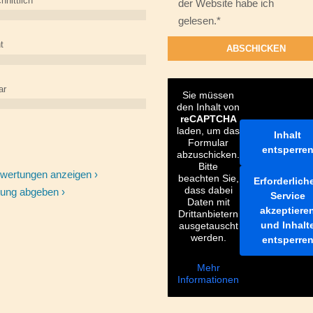
hnittlich
der Website habe ich
gelesen.*
t
ar
Sie müssen
den Inhalt von
reCAPTCHA
laden, um das
Inhalt
Formular
entsperre
abzuschicken.
Bitte
ewertungen anzeigen ›
beachten Sie,
Erforderlich
dass dabei
ung abgeben ›
Service
Daten mit
akzeptiere
Drittanbietern
und Inhalt
ausgetauscht
werden.
entsperre
Mehr
Informationen