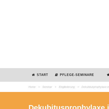
START
PFLEGE-SEMINARE
Home
>
Seminar
>
Eingliederung
>
Dekubitusprophylaxe in
Dekubitusprophylaxe i