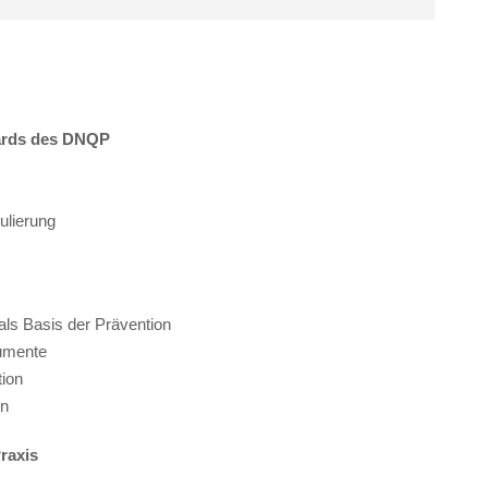
dards des DNQP
ulierung
als Basis der Prävention
umente
ion
en
raxis