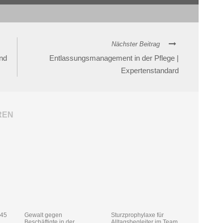
Nächster Beitrag
und
Entlassungsmanagement in der Pflege |
Expertenstandard
REN
§45
Gewalt gegen
Sturzprophylaxe für
Beschäftigte in der
Alltagsbegleiter im Team