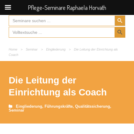
Pflege-Seminare Raphaela Horvath
Search Button
Search
for:
Search Button
Search
for:
Home
>
Seminar
>
Eingliederung
>
Die Leitung der Einrichtung als
Coach
Die Leitung der
Einrichtung als Coach
Eingliederung
,
Führungskräfte
,
Qualitätssicherung
,
Seminar