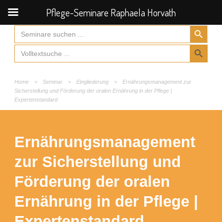
Pflege-Seminare Raphaela Horvath
Search Button
Search
for:
Search Button
Search
for:
Home
>
Seminar
>
Eingliederung
>
Ernährungsmanagement zur
Sicherstellung und Förderung der oralen Ernährung in der Pflege |
Expertenstandard
Ernährungsmanagement
zur Sicherstellung und
Förderung der oralen
Ernährung in der Pflege |
Expertenstandard