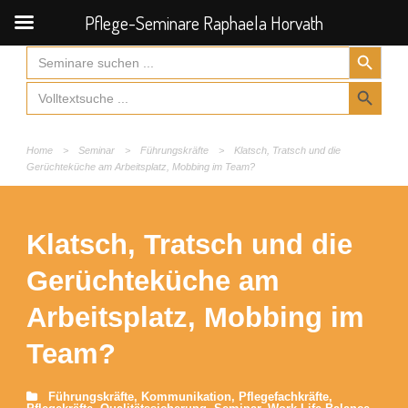
Pflege-Seminare Raphaela Horvath
Search Button
Search
for:
Search Button
Search
for:
Home
>
Seminar
>
Führungskräfte
>
Klatsch, Tratsch und die
Gerüchteküche am Arbeitsplatz, Mobbing im Team?
Klatsch, Tratsch und die
Gerüchteküche am
Arbeitsplatz, Mobbing im
Team?
Führungskräfte
,
Kommunikation
,
Pflegefachkräfte
,