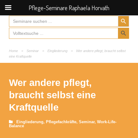
Pflege-Seminare Raphaela Horvath
Search Button
Search
for:
Search Button
Search
for:
Home
>
Seminar
>
Eingliederung
>
Wer andere pflegt, braucht selbst
eine Kraftquelle
Wer andere pflegt,
braucht selbst eine
Kraftquelle
Eingliederung
,
Pflegefachkräfte
,
Seminar
,
Work-Life-
Balance