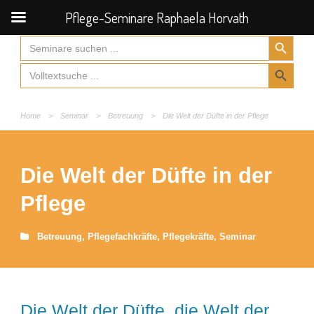
Pflege-Seminare Raphaela Horvath
Search Button
Search
for:
Search Button
Search
for:
Home
>
Seminar
>
Betreuung
>
Die Welt der Düfte in der Pflege
Die Welt der Düfte in der
Pflege
Betreuung
,
Pflegefachkräfte
,
Pflegekräfte
,
Seminar
Die Welt der Düfte, die Welt der