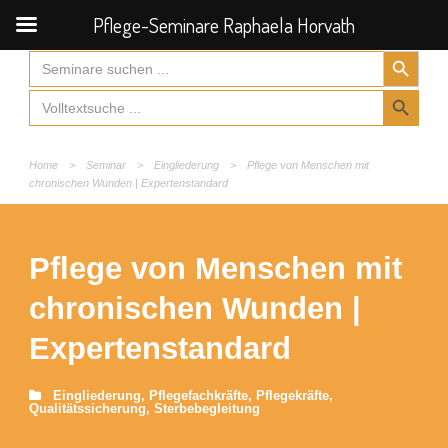
Pflege-Seminare Raphaela Horvath
Search Button
Search
for:
Search Button
Search
for:
Home
>
Seminar
>
Eingliederung
>
Pflege von Menschen mit
chronischen Wunden | Expertenstandard
Pflege von Menschen mit
chronischen Wunden |
Expertenstandard
Eingliederung
,
Pflegefachkräfte
,
Pflegekräfte
,
Qualitätssicherung
,
Sterbebegleitung